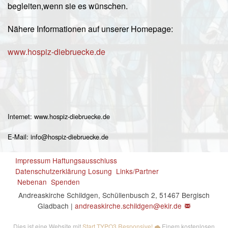
begleiten,wenn sie es wünschen.
Nähere Informationen auf unserer Homepage:
www.hospiz-diebruecke.de
Internet: www.hospiz-diebruecke.de
E-Mail: info@hospiz-diebruecke.de
Impressum
Haftungsausschluss
Datenschutzerklärung
Losung
Links/Partner
Nebenan
Spenden
Andreaskirche Schildgen, Schüllenbusch 2, 51467 Bergisch
Gladbach |
andreaskirche.schildgen@
ekir.de
Dies ist eine Website mit
Start TYPO3 Responsive!
Einem kostenlosen