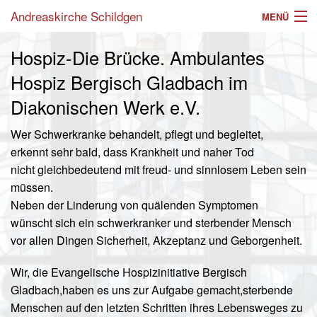
Andreaskirche Schildgen
MENÜ
Aktuelles
Hospiz-Die Brücke. Ambulantes
Hospiz Bergisch Gladbach im
Angebote
Diakonischen Werk e.V.
Einrichtungen
Wer Schwerkranke behandelt, pflegt und begleitet,
Gottesdienste
erkennt sehr bald, dass Krankheit und naher Tod
nicht gleichbedeutend mit freud- und sinnlosem Leben sein
Gemeinde
müssen.
Neben der Linderung von quälenden Symptomen
Mitarbeiter
wünscht sich ein schwerkranker und sterbender Mensch
Im Laufe des Lebens
vor allen Dingen Sicherheit, Akzeptanz und Geborgenheit.
Suche
Wir, die Evangelische Hospizinitiative Bergisch
Gladbach,haben es uns zur Aufgabe gemacht,sterbende
Menschen auf den letzten Schritten ihres Lebensweges zu