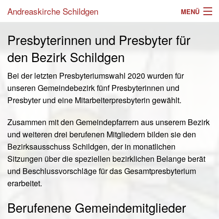
Andreaskirche Schildgen
MENÜ
Aktuelles
Presbyterinnen und Presbyter für
den Bezirk Schildgen
Angebote
Bei der letzten Presbyteriumswahl 2020 wurden für
Einrichtungen
unseren Gemeindebezirk fünf Presbyterinnen und
Gottesdienste
Presbyter und eine Mitarbeiterpresbyterin gewählt.
Gemeinde
Zusammen mit den Gemeindepfarrern aus unserem Bezirk
und weiteren drei berufenen Mitgliedern bilden sie den
Mitarbeiter
Bezirksausschuss Schildgen, der in monatlichen
Sitzungen über die speziellen bezirklichen Belange berät
Im Laufe des Lebens
und Beschlussvorschläge für das Gesamtpresbyterium
erarbeitet.
Suche
Berufenene Gemeindemitglieder