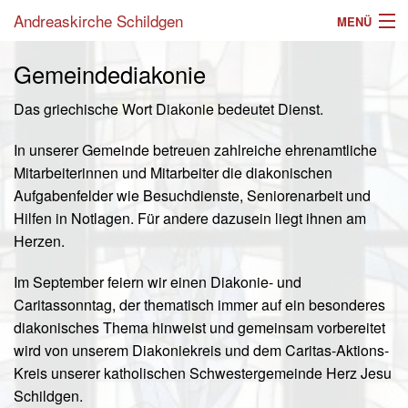
Andreaskirche Schildgen
MENÜ
Aktuelles
Gemeindediakonie
Angebote
Das griechische Wort Diakonie bedeutet Dienst.
Einrichtungen
In unserer Gemeinde betreuen zahlreiche ehrenamtliche
Mitarbeiterinnen und Mitarbeiter die diakonischen
Gottesdienste
Aufgabenfelder wie Besuchdienste, Seniorenarbeit und
Hilfen in Notlagen. Für andere dazusein liegt ihnen am
Gemeinde
Herzen.
Mitarbeiter
Im September feiern wir einen Diakonie- und
Caritassonntag, der thematisch immer auf ein besonderes
Im Laufe des Lebens
diakonisches Thema hinweist und gemeinsam vorbereitet
Suche
wird von unserem Diakoniekreis und dem Caritas-Aktions-
Kreis unserer katholischen Schwestergemeinde Herz Jesu
Schildgen.