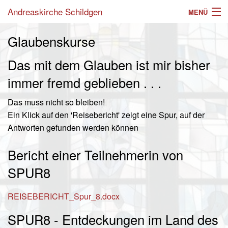
Andreaskirche Schildgen
MENÜ
Aktuelles
Glaubenskurse
Angebote
Das mit dem Glauben ist mir bisher
immer fremd geblieben . . .
Einrichtungen
Das muss nicht so bleiben!
Gottesdienste
Ein Klick auf den 'Reisebericht' zeigt eine Spur, auf der
Gemeinde
Antworten gefunden werden können
Mitarbeiter
Bericht einer Teilnehmerin von
SPUR8
Im Laufe des Lebens
Suche
REISEBERICHT_Spur_8.docx
SPUR8 - Entdeckungen im Land des