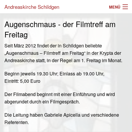
Andreaskirche Schildgen
MENÜ
Aktuelles
Augenschmaus - der Filmtreff am
Freitag
Angebote
Seit März 2012 findet der in Schildgen beliebte
Einrichtungen
„Augenschmaus – Filmtreff am Freitag“ in der Krypta der
Gottesdienste
Andreaskirche statt, in der Regel am 1. Freitag im Monat.
Gemeinde
Beginn jeweils 19.30 Uhr; Einlass ab 19.00 Uhr,
Eintritt: 5,00 Euro
Mitarbeiter
Der Filmabend beginnt mit einer Einführung und wird
Im Laufe des Lebens
abgerundet durch ein Filmgespräch.
Suche
Die Leitung haben Gabriele Apicella und verschiedene
Referenten.